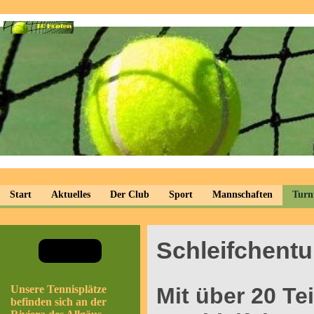
Start
Aktuelles
Der Club
Sport
Mannschaften
Turn
Schleifchentu
Unsere Tennisplätze
Mit über 20 Te
befinden sich an der