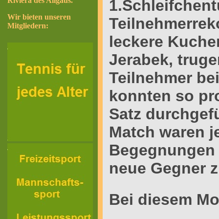
Riviera des Allgäus.
1.Schleifchent
Wir bieten unseren
Teilnehmerrek
Mitgliedern:
leckere Kuchen
Jerabek, truge
Teilnehmer be
konnten so
pr
Satz durchgefü
Match waren je
Begegnungen
neue Gegner z
Bei diesem Mo