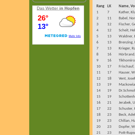
Rang
LK
Name, V
Das Wetter
in Hopfen
1
7
Kather, Kl
2
11
Babel, No
3
12
Fischer, G
4
12
Scheit, H
5
13
Waldner, 
6
13
Brenzing,
7
13
Krieger, R
8
16
Hörbrand,
9
16
Tikhomiro
10
17
Frischauf
11
17
Hauser, W
12
18
Vent, Jose
13
19
Mackowiak
14
19
Dr.Schmol
15
19
Schotten
16
21
Jerabek, 
17
22
Schuster,
18
23
Beck, Ade
19
23
Chilian, H
20
23
Dopfer, W
21
23
Pott-Rups