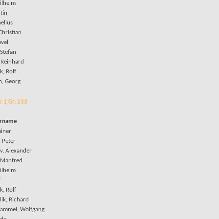
ilhelm
rtin
elius
Christian
avel
 Stefan
 Reinhard
, Rolf
, Georg
e 1 Gr. 133
orname
ainer
 Peter
v, Alexander
, Manfred
ilhelm
f
, Rolf
ik, Richard
hammel, Wolfgang