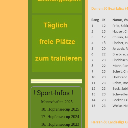
Damen 50 Bezirksliga (4
Rang
LK
Name, V
1
12
Fritz, Sab
2
13
Hauser, Ch
3
17
Chilian, A
4
18
Fischer, I
5
20
Jerabek, 
6
22
Breitkreuz
7
23
Fischbach,
8
22
Mohr, Ren
9
23
Scheit, Ch
10
23
Hörbrand,
11
23
Rehm, Ros
12
23
Beck, Sab
! Sport-Infos !
13
23
Schwedler,
14
23
Becker, Er
Mannschaften 2025
15
23
Weise, Hel
18. Hopfenseecup 2025
17. Hopfenseecup 2024
Herren 60 Landesliga G
16. Hopfenseecup 2023