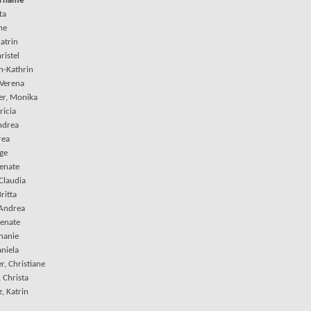
orname
ta
ine
atrin
ristel
n-Kathrin
 Verena
r, Monika
ricia
ndrea
rea
nge
Renate
 Claudia
ritta
Andrea
Renate
hanie
niela
r, Christiane
 Christa
, Katrin