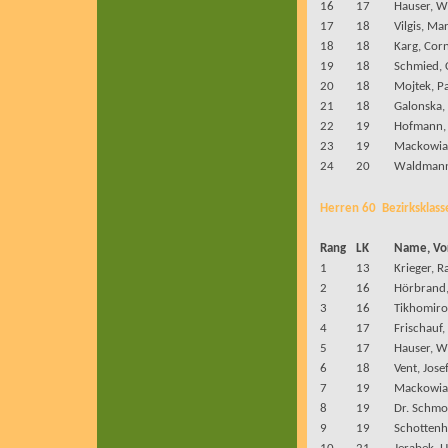
16
17
Hauser, W
17
18
Vilgis, Ma
18
18
Karg, Corn
19
18
Schmied, 
20
18
Mojtek, P
21
18
Galonska,
22
19
Hofmann,
23
19
Mackowiak
24
20
Waldmann
Herren 60
Bezirksklass
Rang
LK
Name, V
1
13
Krieger, R
2
16
Hörbrand,
3
16
Tikhomiro
4
17
Frischauf
5
17
Hauser, W
6
18
Vent, Jose
7
19
Mackowiak
8
19
Dr. Schmol
9
19
Schotten