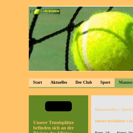
Start
Aktuelles
Der Club
Sport
Mannsc
Mannschaften + Spiele
Damen Kreisklasse 1 Gr
Unsere Tennisplätze
befinden sich an der