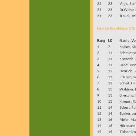
22
23
Vilgis, Ste
23
23
Dr.Weise,
24
23
Traud, Lot
Herren Kreisklasse 2 Gr
Rang
LK
Name, V
1
7
Kather, Kl
2
11
Schmidtne
3
11
Knezevic, 
4
11
Babel, No
5
12
Henrich, 
6
12
Fischer, G
7
12
Scheit, H
8
13
Waldner, 
9
13
Brenzing,
10
13
Krieger, R
11
14
Eckert, Pa
12
14
Bakker, J
13
16
Meier, Ma
14
16
Hörbrand,
15
16
Tikhomiro