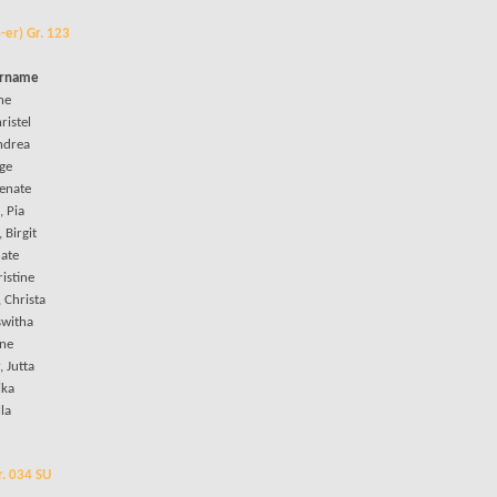
-er) Gr. 123
orname
ine
ristel
ndrea
nge
Renate
, Pia
 Birgit
ate
ristine
 Christa
witha
ine
 Jutta
ika
la
r. 034 SU