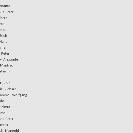
orname
aus-Peter
rbert
erd
elmut
Erich
 Hans
ainer
 Peter
v, Alexander
, Manfred
ilhelm
f
, Rolf
ik, Richard
hammel, Wolfgang
Udo
 Helmut
lmo
ans-Peter
erner
ch, Mangold