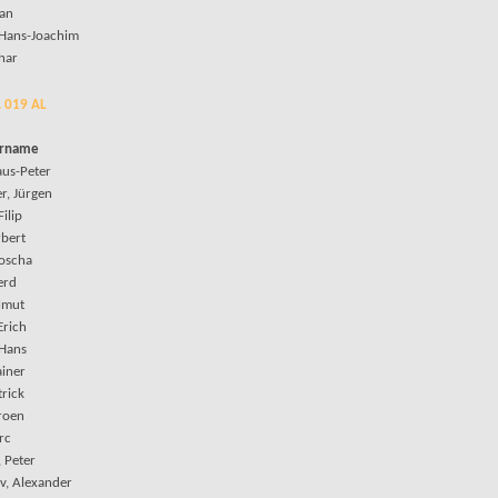
fan
 Hans-Joachim
har
. 019 AL
orname
aus-Peter
r, Jürgen
Filip
rbert
Joscha
erd
elmut
Erich
 Hans
ainer
trick
eroen
rc
 Peter
v, Alexander