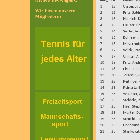
Riviera des Allgäus.
Rang
LK
Name, V
1
12
Cyron, Jut
Wir bieten unseren
2
12
Fritz, Sab
Mitgliedern:
3
13
Henrich, K
4
13
Hauser, Ch
5
14
Seidel, An
6
15
Böhnlein,
7
16
Mayerhofe
8
17
Wilde, Pat
9
17
Chilian, A
10
18
Fritz, And
11
18
Fischer, I
12
20
Jerabek, 
13
22
Reitinger,
14
23
Reinartz, B
15
23
Wachter, 
16
23
Steidele, 
17
23
Heel, Step
18
23
Martin, Da
19
23
Schmidtne
20
23
Hörbrand,
21
23
Stankowitz