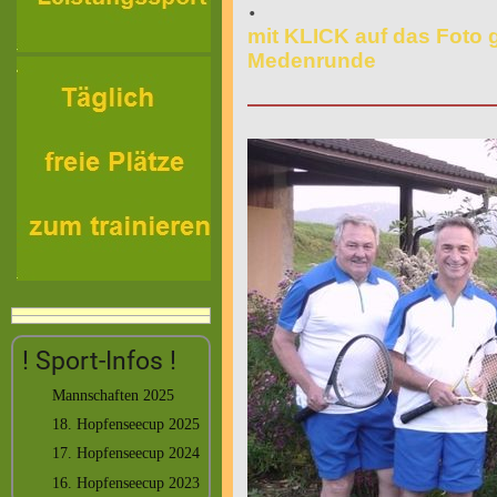
.
mit KLICK auf das Foto 
Medenrunde
! Sport-Infos !
Mannschaften 2025
18. Hopfenseecup 2025
17. Hopfenseecup 2024
16. Hopfenseecup 2023