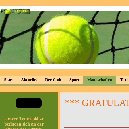
Start
Aktuelles
Der Club
Sport
Mannschaften
Turn
*** GRATULATIO
Unsere Tennisplätze
befinden sich an der