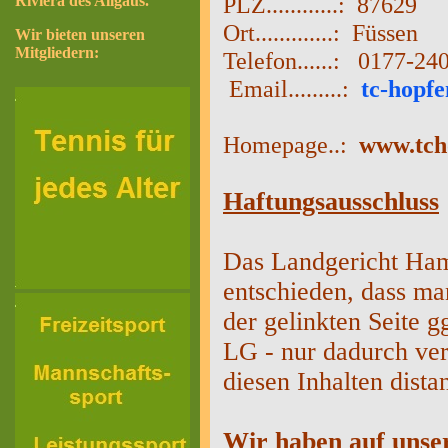
PLZ............: 87629
Riviera des Allgäus.
Ort.............: Füssen
Wir bieten unseren
Mitgliedern:
Telefon......: 0177-24
Email.........:
tc-hopf
Homepage..:
www.tch
Haftungsausschluss
Das Landgericht Ham
entschieden, dass ma
der gelinkten Seite g
LG - nur dadurch ver
diesen Inhalten distan
Wir haben auf unse