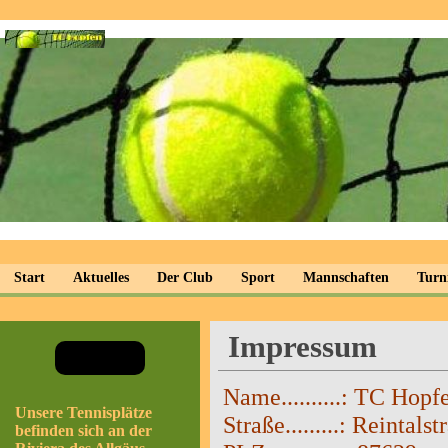
Start
Aktuelles
Der Club
Sport
Mannschaften
Turn
Impressum
Name..........: TC Hopf
Unsere Tennisplätze
Straße.........: Reintalst
befinden sich an der