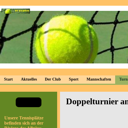
Start
Aktuelles
Der Club
Sport
Mannschaften
Turn
Doppelturnier am
Unsere Tennisplätze
befinden sich an der