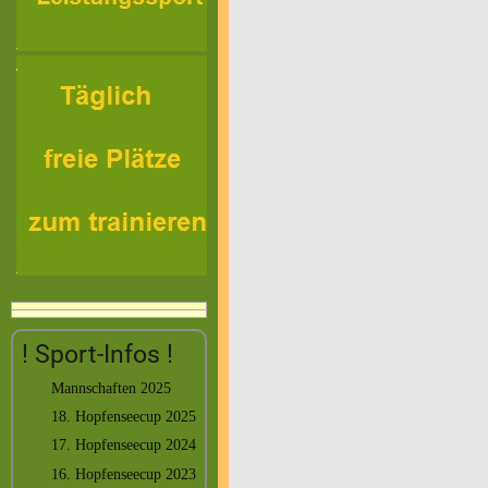
! Sport-Infos !
Mannschaften 2025
18. Hopfenseecup 2025
17. Hopfenseecup 2024
16. Hopfenseecup 2023