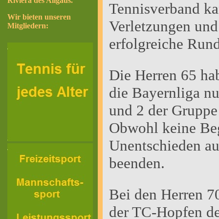
Riviera des Allgäus.
Tennisverband ka
Wir bieten unseren
Verletzungen und 
Mitgliedern:
erfolgreiche Run
Die Herren 65 hab
die Bayernliga nu
und 2 der Gruppe
Obwohl keine Beg
Unentschieden au
beenden.
Bei den Herren 70
der TC-Hopfen den