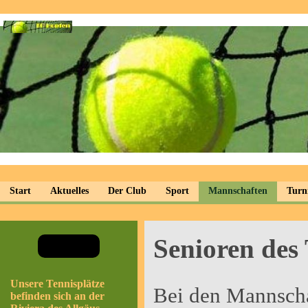
Start
Aktuelles
Der Club
Sport
Mannschaften
Turn
Senioren des
Unsere Tennisplätze
Bei den Mannscha
befinden sich an der