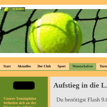
Start
Aktuelles
Der Club
Sport
Mannschaften
Turn
Aufstieg in di
Du benötigst Flash 9.
Unsere Tennisplätze
befinden sich an der