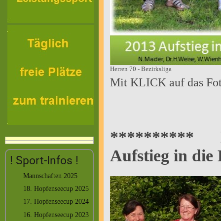
Herren 70 - Bezirksliga
Mit KLICK auf das Fot
**********
Aufstieg in di
! Sport-Infos !
Mannschaften 2025
18. Hopfenseecup 2025
17. Hopfenseecup 2024
16. Hopfenseecup 2023