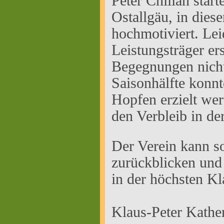
Peter Chilian star
Ostallgäu, in dies
hochmotiviert. Lei
Leistungsträger ers
Begegnungen nicht
Saisonhälfte konn
Hopfen erzielt werd
den Verbleib in de
Der Verein kann so
zurückblicken und
in der höchsten Kl
Klaus-Peter Kathe