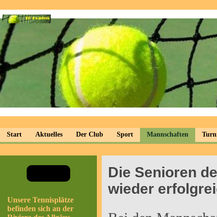
Start
Aktuelles
Der Club
Sport
Mannschaften
Turn
Die Senioren d
wieder erfolgre
Unsere Tennisplätze
befinden sich an der