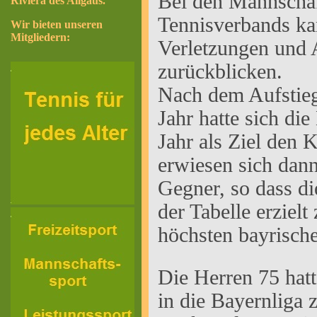
Bei den Mannschaf
Riviera des Allgäus.
Tennisverbands ka
Wir bieten unseren
Mitgliedern:
Verletzungen und A
zurückblicken.
Nach dem Aufstieg 
Jahr hatte sich d
Jahr als Ziel den 
erwiesen sich dann
Gegner, so dass di
der Tabelle erzielt
höchsten bayrische
Die Herren 75 hatt
in die Bayernliga 