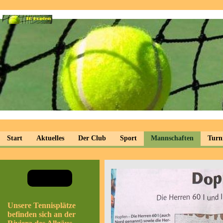
Start
Aktuelles
Der Club
Sport
Mannschaften
Turn
Unsere Tennisplätze
befinden sich an der