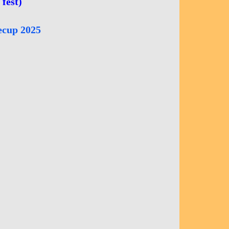
fest)
eecup 2025