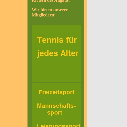
Riviera des Allgäus.
Wir bieten unseren
Mitgliedern: