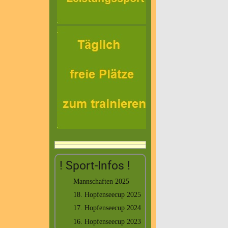
! Sport-Infos !
Mannschaften 2025
18. Hopfenseecup 2025
17. Hopfenseecup 2024
16. Hopfenseecup 2023