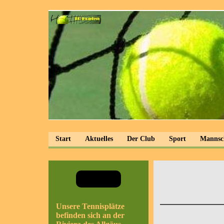
Start
Aktuelles
Der Club
Sport
Mannsc
Unsere Tennisplätze
befinden sich an der